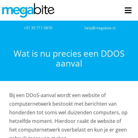
Ga
naar
Tog
inhoud
Nav
home
+31 35 711 0876
help@megabite.nl
Webdesign
Wat is nu precies een DDOS
aanval
Netwerkbeheer
Webhosting
Bij een DDoS-aanval wordt een website of
Cloud Computing
computernetwerk bestookt met berichten van
honderden tot soms wel duizenden computers, op
VOIP
hetzelfde moment. Hierdoor raakt de website of
het computernetwerk overbelast en kun je er geen
Microsoft NCE