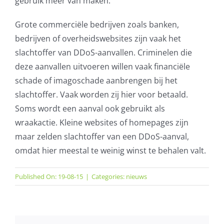
gebruik meer van maken.
AVG
Grote commerciële bedrijven zoals banken,
bedrijven of overheidswebsites zijn vaak het
Office365
slachtoffer van DDoS-aanvallen. Criminelen die
deze aanvallen uitvoeren willen vaak financiële
Glasvezelverbindingen
schade of imagoschade aanbrengen bij het
slachtoffer. Vaak worden zij hier voor betaald.
Microsoft software licenties
Soms wordt een aanval ook gebruikt als
wraakactie. Kleine websites of homepages zijn
SLA overeenkomsten
maar zelden slachtoffer van een DDoS-aanval,
omdat hier meestal te weinig winst te behalen valt.
Remote Help
Published On: 19-08-15
|
Categories:
nieuws
WordPress SLA Contract
Contact