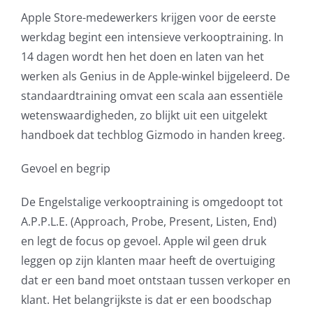
Apple Store-medewerkers krijgen voor de eerste
AVG
werkdag begint een intensieve verkooptraining. In
14 dagen wordt hen het doen en laten van het
Office365
werken als Genius in de Apple-winkel bijgeleerd. De
standaardtraining omvat een scala aan essentiële
Glasvezelverbindingen
wetenswaardigheden, zo blijkt uit een uitgelekt
handboek dat techblog Gizmodo in handen kreeg.
Microsoft software licenties
Gevoel en begrip
SLA overeenkomsten
De Engelstalige verkooptraining is omgedoopt tot
Remote Help
A.P.P.L.E. (Approach, Probe, Present, Listen, End)
en legt de focus op gevoel. Apple wil geen druk
WordPress SLA Contract
leggen op zijn klanten maar heeft de overtuiging
dat er een band moet ontstaan tussen verkoper en
Contact
klant. Het belangrijkste is dat er een boodschap