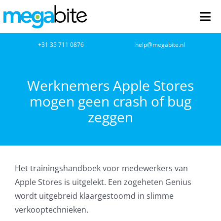
Ga
naar
Tog
inhoud
Nav
home
+31 35 711 0876
help@megabite.nl
Webdesign
Werknemers Apple Stores
mogen geen crash of bug
Netwerkbeheer
zeggen
Webhosting
Cloud Computing
Het trainingshandboek voor medewerkers van
VOIP
Apple Stores is uitgelekt. Een zogeheten Genius
wordt uitgebreid klaargestoomd in slimme
Microsoft NCE
verkooptechnieken.