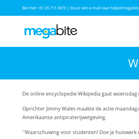
Ga
Bel met
+31 35 711 0876
| Stuur een e-mail naar
help@megabite
naar
inhoud
Wi
De online encyclopedie Wikipedia gaat woensdag (A
Oprichter Jimmy Wales maakte de actie maandagav
Amerikaanse antipiraterijwetgeving.
''Waarschuwing voor studenten! Doe je huiswerk o