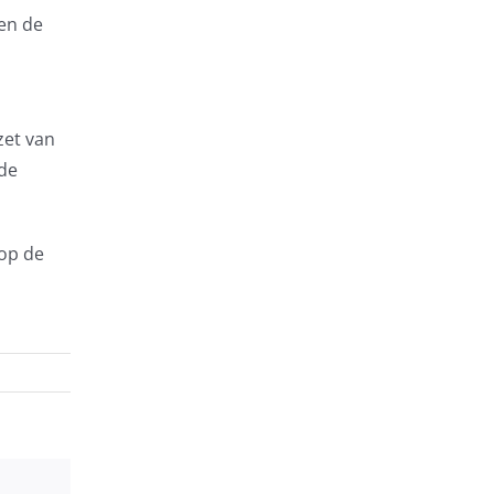
en de
zet van
 de
 op de