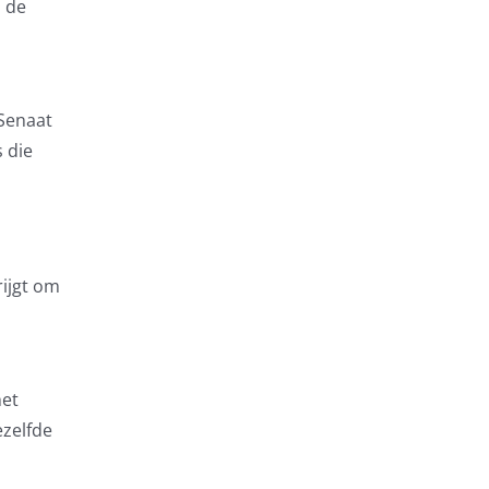
n de
 Senaat
s die
rijgt om
het
ezelfde