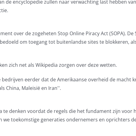
van de encyclopedie zullen naar verwachting last hebben va
tie.
oment over de zogeheten Stop Online Piracy Act (SOPA). De
s bedoeld om toegang tot buitenlandse sites te blokkeren, al
ken zich net als Wikipedia zorgen over deze wetten.
e bedrijven eerder dat de Amerikaanse overheid de macht k
s China, Maleisië en Iran''.
a te denken voordat de regels die het fundament zijn voor 
aten we toekomstige generaties ondernemers en oprichters d