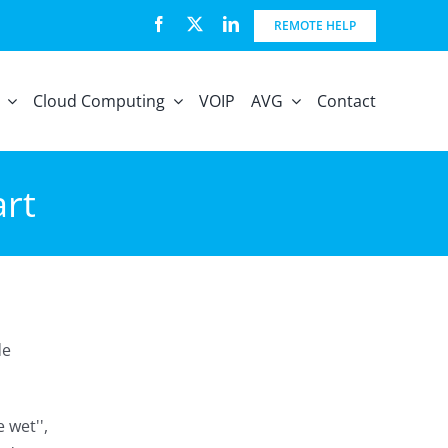
REMOTE HELP
Cloud Computing
VOIP
AVG
Contact
art
de
 wet'',