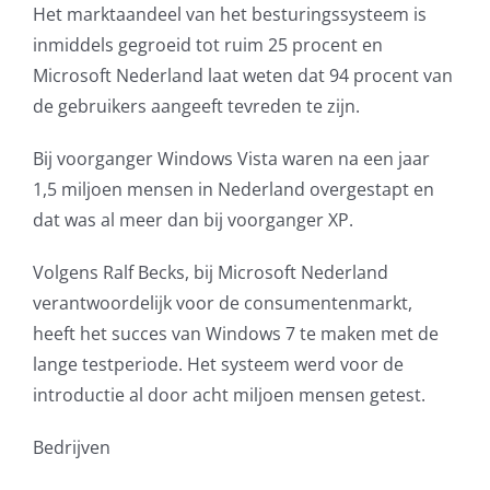
Het marktaandeel van het besturingssysteem is
AVG
inmiddels gegroeid tot ruim 25 procent en
Microsoft Nederland laat weten dat 94 procent van
Office365
de gebruikers aangeeft tevreden te zijn.
Glasvezelverbindingen
Bij voorganger Windows Vista waren na een jaar
1,5 miljoen mensen in Nederland overgestapt en
Microsoft software licenties
dat was al meer dan bij voorganger XP.
Volgens Ralf Becks, bij Microsoft Nederland
SLA overeenkomsten
verantwoordelijk voor de consumentenmarkt,
heeft het succes van Windows 7 te maken met de
Remote Help
lange testperiode. Het systeem werd voor de
introductie al door acht miljoen mensen getest.
WordPress SLA Contract
Bedrijven
Contact