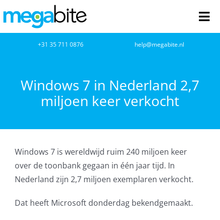
Ga
naar
Tog
inhoud
Nav
home
+31 35 711 0876
help@megabite.nl
Webdesign
Windows 7 in Nederland 2,7
miljoen keer verkocht
Netwerkbeheer
Webhosting
Windows 7 is wereldwijd ruim 240 miljoen keer
Cloud Computing
over de toonbank gegaan in één jaar tijd. In
Nederland zijn 2,7 miljoen exemplaren verkocht.
VOIP
Dat heeft Microsoft donderdag bekendgemaakt.
Microsoft NCE