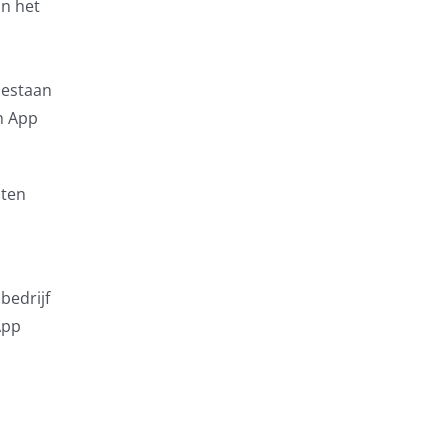
an het
bestaan
n App
nten
bedrijf
App