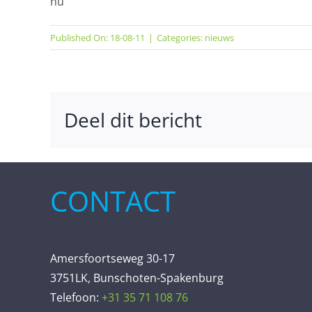
nu
Published On: 18-08-11
|
Categories:
nieuws
Deel dit bericht
CONTACT
Amersfoortseweg 30-17
3751LK, Bunschoten-Spakenburg
Telefoon:
+31 35 71 108 76