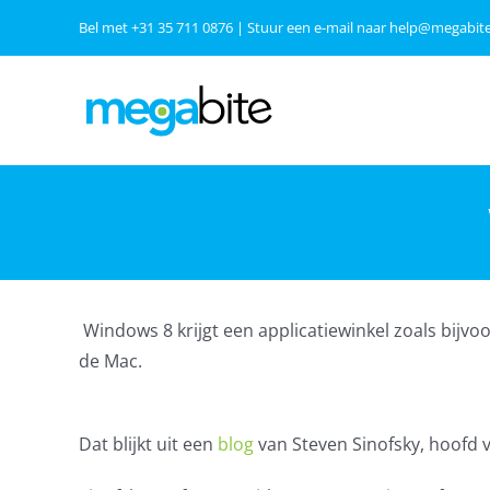
Ga
Bel met
+31 35 711 0876
| Stuur een e-mail naar
help@megabite
naar
inhoud
Windows 8 krijgt een applicatiewinkel zoals bijv
de Mac.
Dat blijkt uit een
blog
van Steven Sinofsky, hoofd 