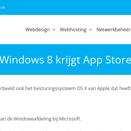
.nl
Webdesign
Webhosting
Netwerkbeheer
Windows 8 krijgt App Stor
oorbeeld ook het besturingssysteem OS X van Apple dat heef
van de Windowsafdeling bij Microsoft.