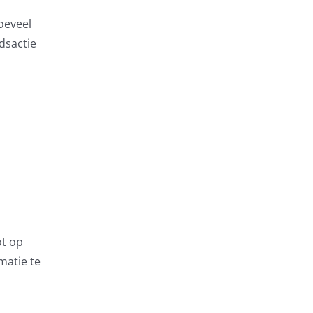
oeveel
dsactie
ot op
matie te