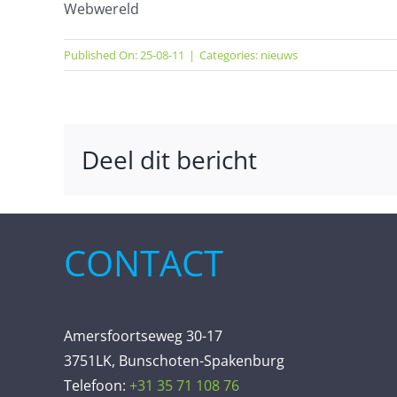
Webwereld
Published On: 25-08-11
|
Categories:
nieuws
Deel dit bericht
CONTACT
Amersfoortseweg 30-17
3751LK, Bunschoten-Spakenburg
Telefoon:
+31 35 71 108 76