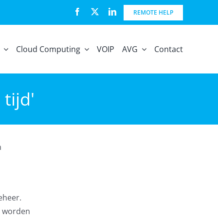
REMOTE HELP
Cloud Computing
VOIP
AVG
Contact
tijd'
n
eheer.
r worden