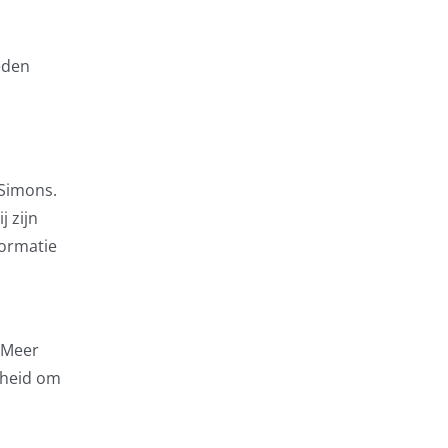
eden
 Simons.
j zijn
formatie
 'Meer
kheid om