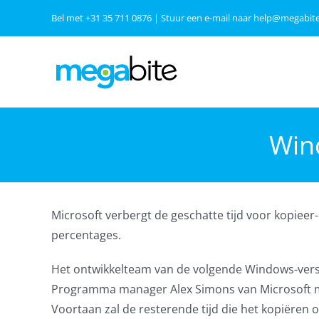
Ga
Bel met
+31 35 711 0876
| Stuur een e-mail naar
help@megabite
naar
inhoud
Wind
Microsoft verbergt de geschatte tijd voor kopieer
percentages.
Het ontwikkelteam van de volgende Windows-versie
Programma manager Alex Simons van Microsoft m
Voortaan zal de resterende tijd die het kopiëren