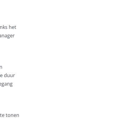
anks het
manager
en
de duur
oegang
 te tonen