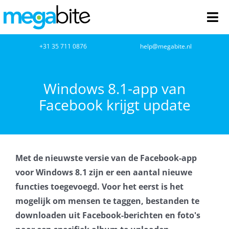
Ga
naar
Tog
inhoud
Nav
home
+31 35 711 0876
help@megabite.nl
Webdesign
Windows 8.1-app van
Facebook krijgt update
Netwerkbeheer
Webhosting
Met de nieuwste versie van de Facebook-app
Cloud Computing
voor Windows 8.1 zijn er een aantal nieuwe
functies toegevoegd. Voor het eerst is het
VOIP
mogelijk om mensen te taggen, bestanden te
downloaden uit Facebook-berichten en foto's
Microsoft NCE