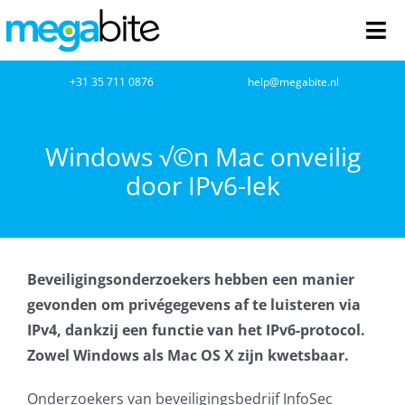
Ga
naar
Tog
inhoud
Nav
home
+31 35 711 0876
help@megabite.nl
Webdesign
Windows √©n Mac onveilig
door IPv6-lek
Netwerkbeheer
Webhosting
Beveiligingsonderzoekers hebben een manier
Cloud Computing
gevonden om privégegevens af te luisteren via
IPv4, dankzij een functie van het IPv6-protocol.
VOIP
Zowel Windows als Mac OS X zijn kwetsbaar.
Microsoft NCE
Onderzoekers van beveiligingsbedrijf InfoSec