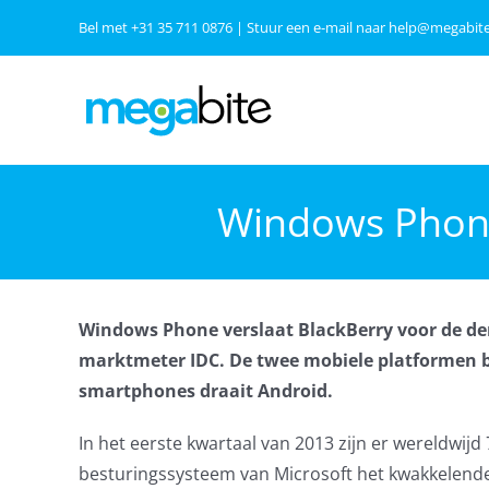
Ga
Bel met
+31 35 711 0876
| Stuur een e-mail naar
help@megabite
naar
inhoud
Windows Phone 
Windows Phone verslaat BlackBerry voor de d
marktmeter IDC. De twee mobiele platformen bli
smartphones draait Android.
In het eerste kwartaal van 2013 zijn er wereldwi
besturingssysteem van Microsoft het kwakkelende 