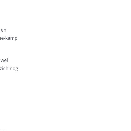
 en
one-kamp
 wel
zich nog