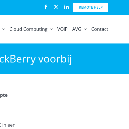
REMOTE HELP
Cloud Computing
VOIP
AVG
Contact
ckBerry voorbij
epte
C in een