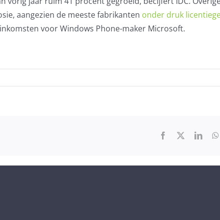
 vorig jaar ruim 41 procent gegroeid, becijfert IDC. Overig
losie, aangezien de meeste fabrikanten
onder druk licentieg
r inkomsten voor Windows Phone-maker Microsoft.