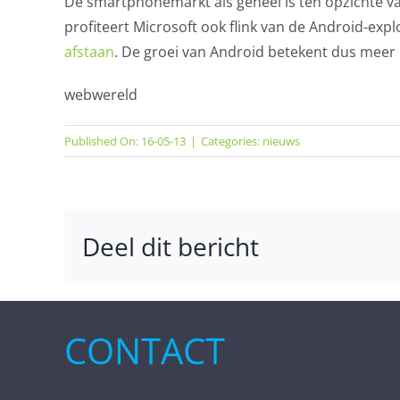
De smartphonemarkt als geheel is ten opzichte van
profiteert Microsoft ook flink van de Android-exp
afstaan
. De groei van Android betekent dus mee
webwereld
Published On: 16-05-13
|
Categories:
nieuws
Deel dit bericht
CONTACT