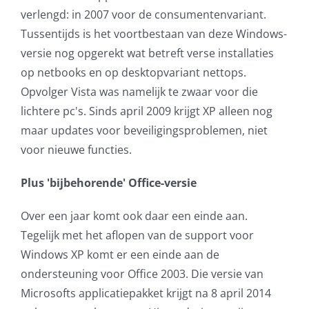
verlengd: in 2007 voor de consumentenvariant.
AVG
Tussentijds is het voortbestaan van deze Windows-
versie nog opgerekt wat betreft verse installaties
Office365
op netbooks en op desktopvariant nettops.
Opvolger Vista was namelijk te zwaar voor die
Glasvezelverbindingen
lichtere pc's. Sinds april 2009 krijgt XP alleen nog
maar updates voor beveiligingsproblemen, niet
Microsoft software licenties
voor nieuwe functies.
SLA overeenkomsten
Plus 'bijbehorende' Office-versie
Remote Help
Over een jaar komt ook daar een einde aan.
Tegelijk met het aflopen van de support voor
WordPress SLA Contract
Windows XP komt er een einde aan de
ondersteuning voor Office 2003. Die versie van
Contact
Microsofts applicatiepakket krijgt na 8 april 2014