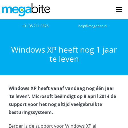
Ga
naar
Tog
inhoud
Nav
home
+31 35 711 0876
help@megabite.nl
Webdesign
Windows XP heeft nog 1 jaar
te leven
Netwerkbeheer
Webhosting
Windows XP heeft vanaf vandaag nog één jaar
Cloud Computing
'te leven'. Microsoft beëindigt op 8 april 2014 de
support voor het nog altijd veelgebruikte
VOIP
besturingssysteem.
Microsoft NCE
Eerder is de support voor Windows XP al