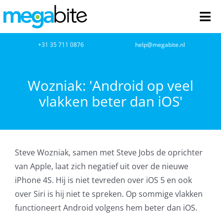
Ga
naar
Tog
inhoud
Nav
home
+31 35 711 0876
help@megabite.nl
Webdesign
Wozniak: 'Android op veel
vlakken beter dan iOS'
Netwerkbeheer
Webhosting
Steve Wozniak, samen met Steve Jobs de oprichter
Cloud Computing
van Apple, laat zich negatief uit over de nieuwe
iPhone 4S. Hij is niet tevreden over iOS 5 en ook
VOIP
over Siri is hij niet te spreken. Op sommige vlakken
functioneert Android volgens hem beter dan iOS.
Microsoft NCE