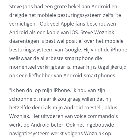
Steve Jobs had een grote hekel aan Android en
AVG
dreigde het mobiele besturingssysteem zelfs "te
vernietigen". Ook veel Apple-fans beschouwen
Office365
Android als een kopie van iOS. Steve Wozniak
daarentegen is best wel positief over het mobiele
Glasvezelverbindingen
besturingssysteem van Google. Hij vindt de iPhone
weliswaar de allerbeste smartphone die
Microsoft software licenties
momenteel verkrijgbaar is, maar hij is tegelijkertijd
ook een liefhebber van Android-smartphones.
SLA overeenkomsten
"Ik ben dol op mijn iPhone. Ik hou van zijn
Remote Help
schoonheid, maar ik zou graag willen dat hij
hetzelfde deed als mijn Android-toestel", aldus
WordPress SLA Contract
Wozniak. Het uitvoeren van voice commando's
werkt op Android beter. Ook het ingebouwde
Contact
navigatiesysteem werkt volgens Wozniak op