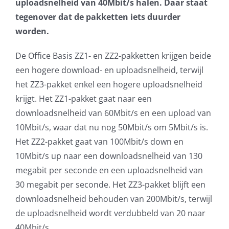
uploadsnelheid van 40Mbit/s halen. Daar staat
AVG
tegenover dat de pakketten iets duurder
worden.
Office365
De Office Basis ZZ1- en ZZ2-pakketten krijgen beide
een hogere download- en uploadsnelheid, terwijl
Glasvezelverbindingen
het ZZ3-pakket enkel een hogere uploadsnelheid
krijgt. Het ZZ1-pakket gaat naar een
Microsoft software licenties
downloadsnelheid van 60Mbit/s en een upload van
10Mbit/s, waar dat nu nog 50Mbit/s om 5Mbit/s is.
SLA overeenkomsten
Het ZZ2-pakket gaat van 100Mbit/s down en
10Mbit/s up naar een downloadsnelheid van 130
Remote Help
megabit per seconde en een uploadsnelheid van
30 megabit per seconde. Het ZZ3-pakket blijft een
WordPress SLA Contract
downloadsnelheid behouden van 200Mbit/s, terwijl
de uploadsnelheid wordt verdubbeld van 20 naar
Contact
40Mbit/s.