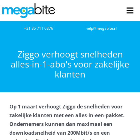
Ga
naar
Tog
inhoud
Nav
home
+31 35 711 0876
help@megabite.nl
Webdesign
Ziggo verhoogt snelheden
alles-in-1-abo's voor zakelijke
Netwerkbeheer
klanten
Webhosting
Cloud Computing
Op 1 maart verhoogt Ziggo de snelheden voor
VOIP
zakelijke klanten met een alles-in-een-pakket.
Ondernemers kunnen dan maximaal een
Microsoft NCE
downloadsnelheid van 200Mbit/s en een