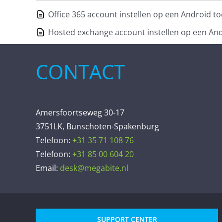
Office 365 account instellen op een Android to
Hosted exchange account instellen op een And
CONTACT
Amersfoortseweg 30-17
3751LK, Bunschoten-Spakenburg
Telefoon:
+31 35 71 108 76
Telefoon:
+31 85 00 604 20
Email:
desk@megabite.nl
SUPPORT CENTER