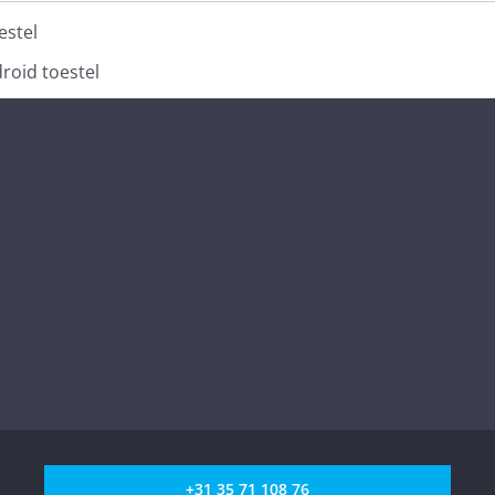
estel
roid toestel
+31 35 71 108 76