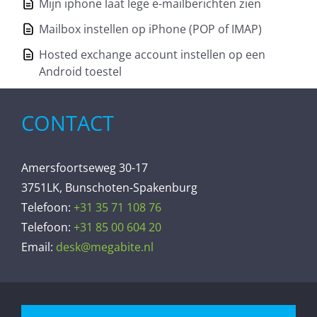
Mijn iphone laat lege e-mailberichten zien
Mailbox instellen op iPhone (POP of IMAP)
Hosted exchange account instellen op een
Android toestel
CONTACT
Amersfoortseweg 30-17
3751LK, Bunschoten-Spakenburg
Telefoon:
+31 35 71 108 76
Telefoon:
+31 85 00 604 20
Email:
desk@megabite.nl