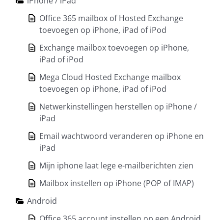
iPhone / iPad
AVG
Office 365 mailbox of Hosted Exchange
toevoegen op iPhone, iPad of iPod
Office365
Exchange mailbox toevoegen op iPhone,
iPad of iPod
Glasvezelverbindingen
Mega Cloud Hosted Exchange mailbox
toevoegen op iPhone, iPad of iPod
Microsoft software licenties
Netwerkinstellingen herstellen op iPhone /
iPad
SLA overeenkomsten
Email wachtwoord veranderen op iPhone en
iPad
Remote Help
Mijn iphone laat lege e-mailberichten zien
WordPress SLA Contract
Mailbox instellen op iPhone (POP of IMAP)
Android
Contact
Office 365 account instellen op een Android